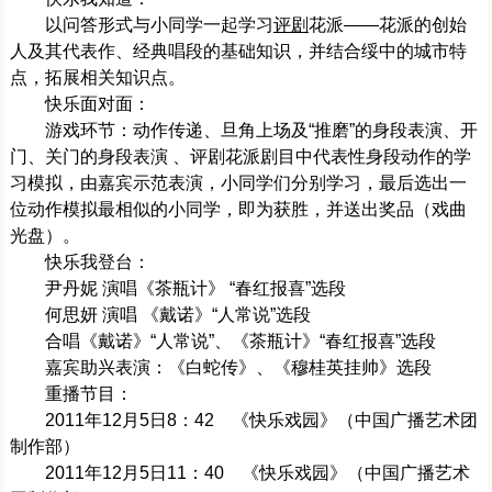
以问答形式与小同学一起学习
评剧
花派——花派的创始
人及其代表作、经典唱段的基础知识，并结合绥中的城市特
点，拓展相关知识点。
快乐面对面：
游戏环节：动作传递、旦角上场及“推磨”的身段表演、开
门、关门的身段表演 、评剧花派剧目中代表性身段动作的学
习模拟，由嘉宾示范表演，小同学们分别学习，最后选出一
位动作模拟最相似的小同学，即为获胜，并送出奖品（戏曲
光盘）。
快乐我登台：
尹丹妮 演唱《茶瓶计》 “春红报喜”选段
何思妍 演唱 《戴诺》“人常说”选段
合唱《戴诺》“人常说”、《茶瓶计》“春红报喜”选段
嘉宾助兴表演：《白蛇传》、《穆桂英挂帅》选段
重播节目：
2011年12月5日8：42 《快乐戏园》（中国广播艺术团
制作部）
2011年12月5日11：40 《快乐戏园》（中国广播艺术