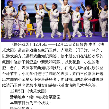
《快乐戏园》12月5日——12月11日节目预告 本周《快
乐戏园》邀请到戏曲名家冯玉萍、齐丽君、冯子洋、马亮，
以游戏的方式进行戏曲知识问答，使小朋友们在轻松欢乐的
氛围中逐步了解
评剧
中新派和花派，以及花脸、小生的唱
腔、念白、表演等戏曲知识和技巧。在周六播出的快乐我登
台环节中，小同学们进行了精彩的表演，并由三位嘉宾评选
出本周的小金星及小银星获得者；周日播出的名家开讲将继
续请冯玉萍老师给小朋友们讲解花派表演的艺术特色等。
12月5日 《快乐戏园》
活动地点：绥中电视台演播室
本期节目分为三个板块：
快乐我知道：