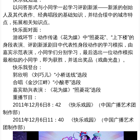
以问答形式与小同学一起学习评剧新派——新派的创始
人及其代表作、经典唱段的基础知识，并结合绥中的城市特
点，拓展相关知识点。
快乐面对面：
游戏环节：动作传递《花为媒》中“照菱花”、“上下楼”的
身段表演、评剧新派剧目中代表性身段动作的学习模拟，由
嘉宾示范表演，小同学们分别学习，最后选出一位动作模拟
最相似的小同学，即为获胜，并送出奖品（戏曲光盘）。
快乐我登台：
郭欣明 《刘巧儿》“小桥送线”选段
合唱《金沙江畔》“小酸枣”选段
嘉宾助兴表演：《花为媒》“照菱花”选段
重播节目：
2011年12月6日8：42 《快乐戏园》（中国广播艺术团
制作部）
2011年12月6日11：40 《快乐戏园》（中国广播艺术
团制作部）