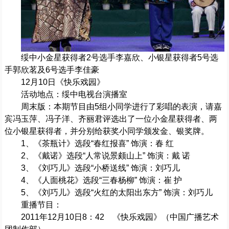
绥中小金星获得者2号选手李嘉欣、小银星获得者5号选
手郭欣茗及6号选手李佳豪
12月10日《快乐戏园》
活动地点：绥中电视台演播室
周末版：本期节目由5组小同学进行了彩唱的表演，请嘉
宾冯玉萍、冯子洋、齐丽君评选出了一位小金星获得者、两
位小银星获得者，并分别给获奖小同学颁发金、银奖牌。
1、《茶瓶计》选段“春红报喜” 饰演：春 红
2、《戴诺》选段“人常说景颇山上” 饰演：戴 诺
3、《刘巧儿》选段“小桥送线” 饰演：刘巧儿
4、《人面桃花》选段“三春杨柳” 饰演：崔 护
5、《刘巧儿》选段“火红的太阳出东方” 饰演：刘巧儿
重播节目：
2011年12月10日8：42 《快乐戏园》（中国广播艺术