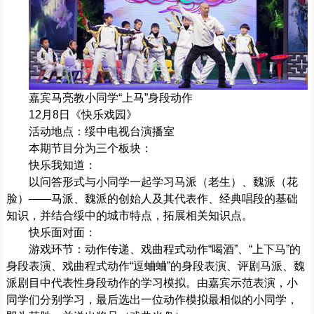
嘉宾马亮教小同学“上马”身段动作
12月8日《快乐戏园》
活动地点：绥中电视台演播室
本期节目分为三个板块：
快乐我知道：
以问答形式与小同学一起学习马派（老生）、魏派（花
脸）——马派、魏派的创始人及其代表作、经典唱段的基础
知识，并结合绥中的城市特点，拓展相关知识点。
快乐面对面：
游戏环节：动作传递、戏曲程式动作“喝酒”、“上下马”的
身段表演、戏曲程式动作“逗蛐蛐”的身段表演、评剧马派、魏
派剧目中代表性身段动作的学习模拟。由嘉宾示范表演，小
同学们分别学习，最后选出一位动作模拟最相似的小同学，