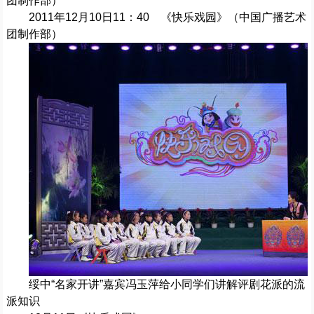
团制作部）
2011年12月10日11：40 《快乐戏园》（中国广播艺术
团制作部）
绥中“名家开讲”嘉宾冯玉萍给小同学们讲解评剧花派的流
派知识